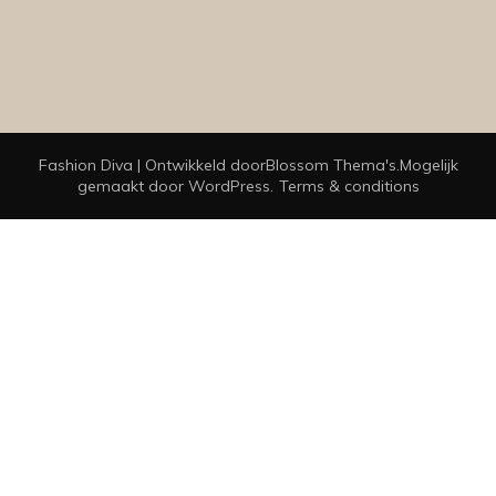
Fashion Diva | Ontwikkeld door
Blossom Thema's
.Mogelijk
gemaakt door
WordPress
.
Terms & conditions