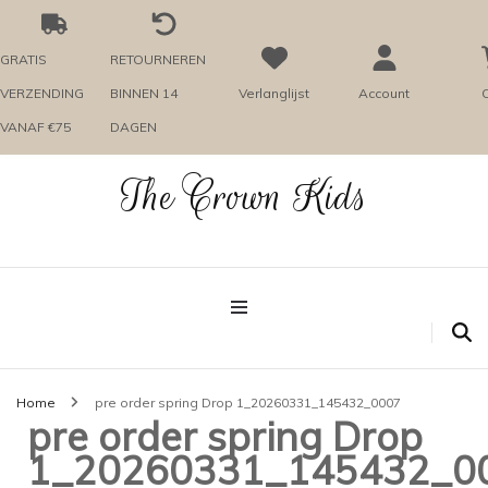
GRATIS
RETOURNEREN
VERZENDING
BINNEN 14
Verlanglijst
Account
C
VANAF €75
DAGEN
The Crown Kids
Home
pre order spring Drop 1_20260331_145432_0007
pre order spring Drop
1_20260331_145432_0