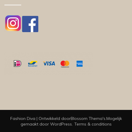
Fashion Diva | Ontwikkeld door
Blossom Thema's
.Mogelijk
gemaakt door
WordPress
.
Terms & conditions