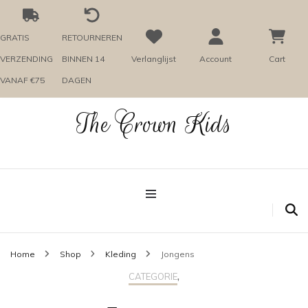
GRATIS
RETOURNEREN
VERZENDING
BINNEN 14
Verlanglijst
Account
Cart
VANAF €75
DAGEN
The Crown Kids
Home
Shop
Kleding
Jongens
,
CATEGORIE