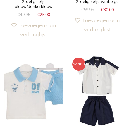
2-delig setje
2-delig setje wit/beige
blauw/donkerblauw
€
59.95
€
30.00
€
49.95
€
25.00
Toevoegen aan
Toevoegen aan
verlanglijst
verlanglijst
AANBIEDING!