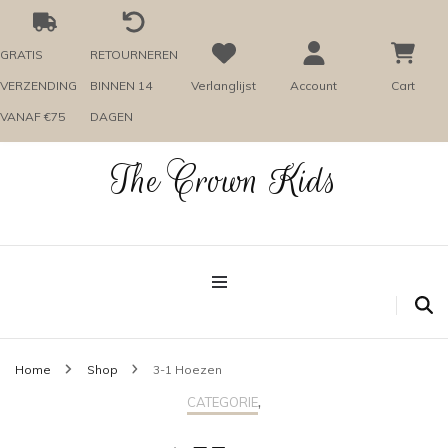
GRATIS
RETOURNEREN
VERZENDING
BINNEN 14
Verlanglijst
Account
Cart
VANAF €75
DAGEN
The Crown Kids
Home
Shop
3-1 Hoezen
,
CATEGORIE