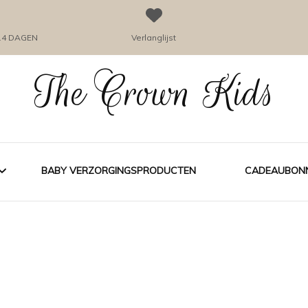
14 DAGEN
Verlanglijst
The Crown Kids
BABY VERZORGINGSPRODUCTEN
CADEAUBON
DING
FYSIEKE 
MEISJES
A PATA BADKLEDING
JONGENS
PERS