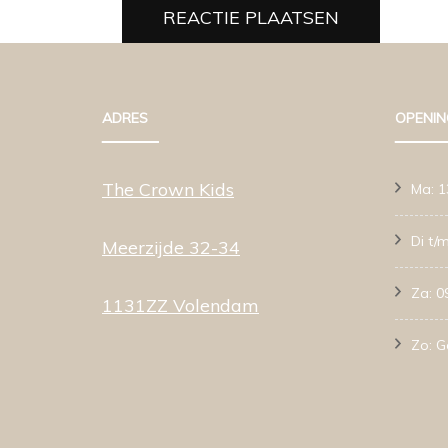
ADRES
OPENIN
The Crown Kids
Ma: 1
Di t/m
Meerzijde 32-34
Za: 0
1131ZZ Volendam
Zo: G