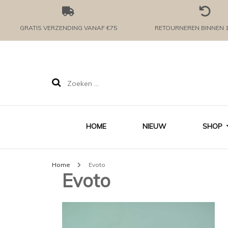
GRATIS VERZENDING VANAF €75
RETOURNEREN BINNEN 
Zoeken
naar:
HOME
NIEUW
SHOP
Home
Evoto
Evoto
KLE
MEI
ROM