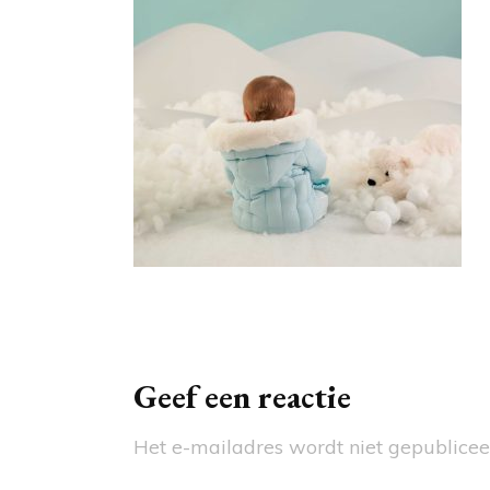
OMS
WAG
MAI
SCH
BAD
ACC
Berichtnavigatie
Geef een reactie
Het e-mailadres wordt niet gepublicee