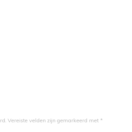
UNISEX
LAGDOEKEN
ENZAKKEN
LLOTS & SOKJES
OENEN
CAPES
ESSOIRES
rd.
Vereiste velden zijn gemarkeerd met
*