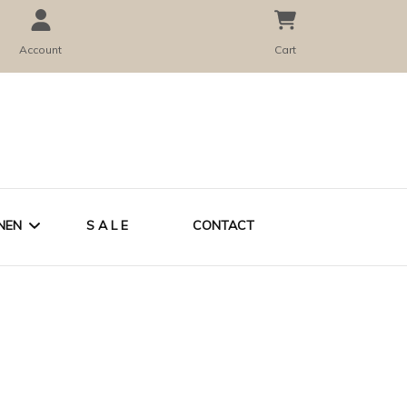
Account
Cart
NEN
S A L E
CONTACT
CADEAUBON