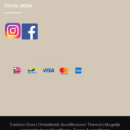
SOCIAL MEDIA
Fashion Diva | Ontwikkeld door
Blossom Thema's
.Mogelijk
gemaakt door
WordPress
.
Terms & conditions