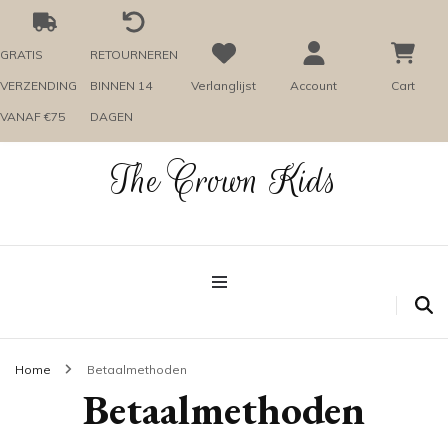
GRATIS
RETOURNEREN
VERZENDING
BINNEN 14
Verlanglijst
Account
Cart
VANAF €75
DAGEN
The Crown Kids
Home
Betaalmethoden
Betaalmethoden