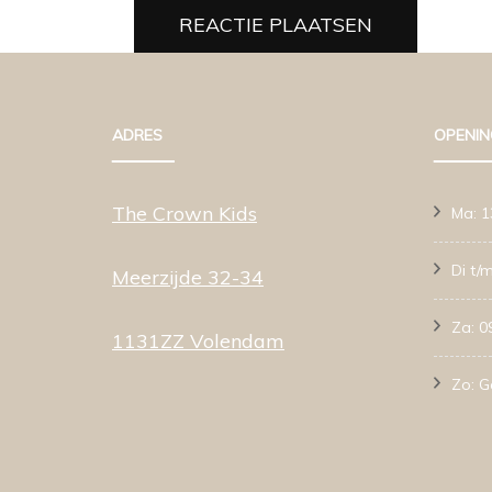
ADRES
OPENIN
The Crown Kids
Ma: 1
Di t/m
Meerzijde 32-34
Za: 0
1131ZZ Volendam
Zo: G