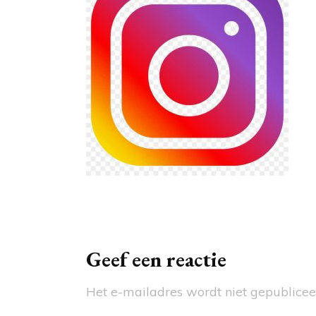
OMS
WAG
MAI
SCH
BAD
ACC
Berichtnavigatie
Geef een reactie
Het e-mailadres wordt niet gepublicee