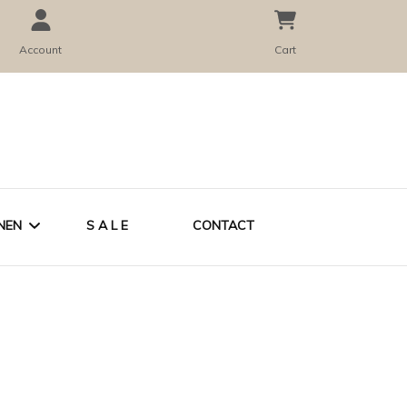
Account
Cart
NEN
S A L E
CONTACT
CADEAUBON