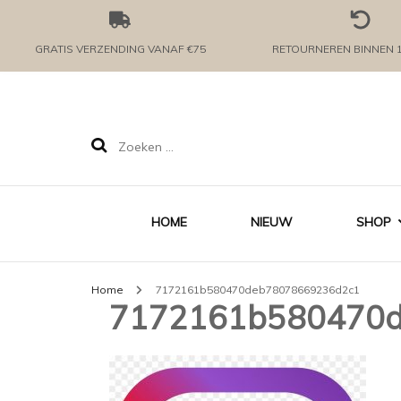
GRATIS VERZENDING VANAF €75
RETOURNEREN BINNEN 
Zoeken
naar:
HOME
NIEUW
SHOP
Home
7172161b580470deb78078669236d2c1
7172161b580470
KLE
MEI
ROM