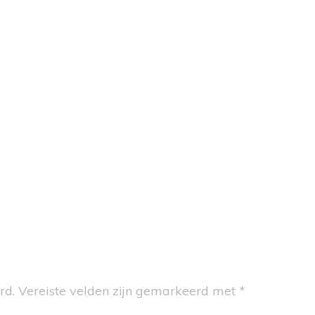
UNISEX
LAGDOEKEN
ENZAKKEN
LLOTS & SOKJES
OENEN
CAPES
ESSOIRES
rd.
Vereiste velden zijn gemarkeerd met
*