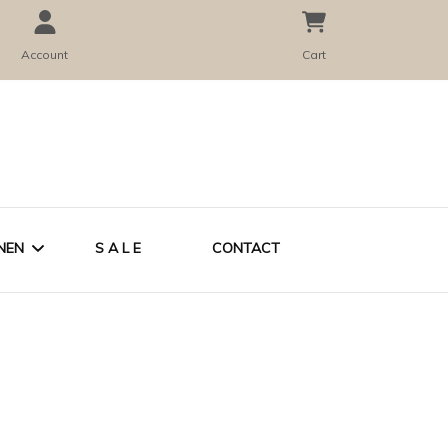
Account
Cart
NEN
S A L E
CONTACT
CADEAUBON