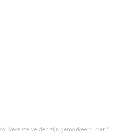
UNISEX
LAGDOEKEN
ENZAKKEN
LLOTS & SOKJES
OENEN
CAPES
ESSOIRES
rd.
Vereiste velden zijn gemarkeerd met
*