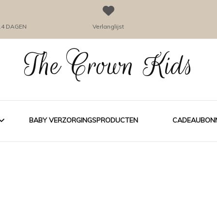
14 DAGEN
Verlanglijst
The Crown Kids
BABY VERZORGINGSPRODUCTEN
CADEAUBON
DING
FYSIEKE 
MEISJES
A PATA BADKLEDING
JONGENS
PERS