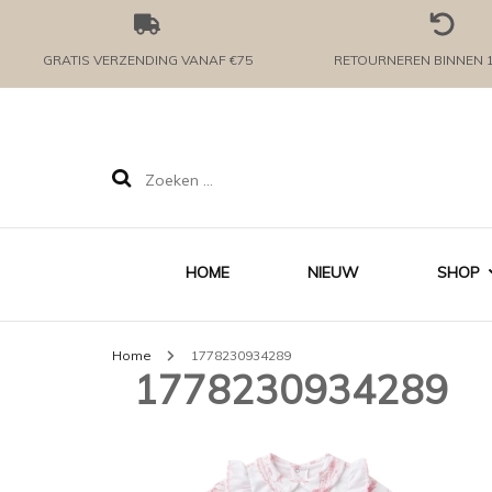
GRATIS VERZENDING VANAF €75
RETOURNEREN BINNEN 
Zoeken
naar:
HOME
NIEUW
SHOP
Home
1778230934289
1778230934289
KLE
MEI
ROM