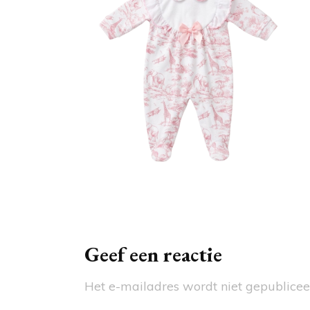
OMS
WAG
MAI
SCH
BAD
ACC
Berichtnavigatie
Geef een reactie
Het e-mailadres wordt niet gepublicee