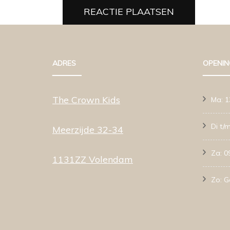
ADRES
OPENIN
The Crown Kids
Ma: 1
Di t/m
Meerzijde 32-34
Za: 0
1131ZZ Volendam
Zo: G