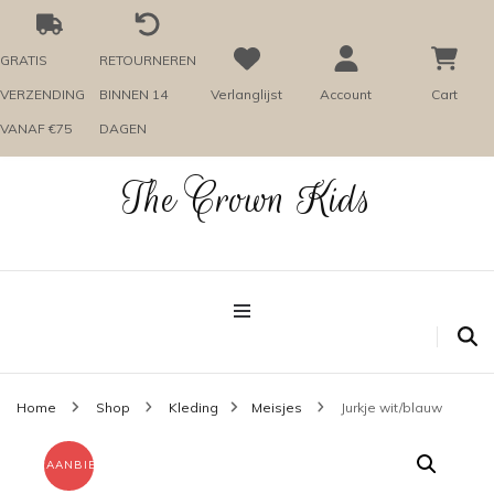
GRATIS
RETOURNEREN
VERZENDING
BINNEN 14
Verlanglijst
Account
Cart
VANAF €75
DAGEN
The Crown Kids
Home
Shop
Kleding
Meisjes
Jurkje wit/blauw
AANBIEDING!